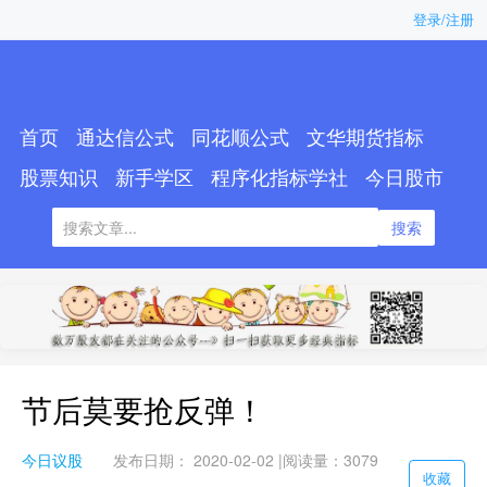
登录/注册
首页
通达信公式
同花顺公式
文华期货指标
股票知识
新手学区
程序化指标学社
今日股市
搜索
节后莫要抢反弹！
今日议股
发布日期： 2020-02-02 |
阅读量：3079
收藏