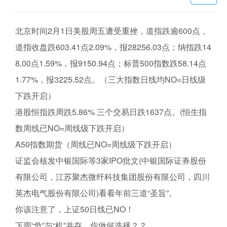
北京时间2月1日美股周五遭受重挫，道指跌逾600点，
道指收盘跌603.41点2.09%，报28256.03点；纳指跌14
8.00点1.59%，报9150.94点；标普500指数跌58.14点
1.77%，报3225.52点。（三大指数日线均NO=日线级
下跌开启）
港股恒指跌周跌5.86% 三个交易日跌1637点。(恒生指
数周线已NO=周线级下跌开启）
A50指数期货（周线已NO=周线级下跌开启）
证监会核发中银国际等3家IPO批文(中银国际证券股份
有限公司，江苏聚杰微纤科技集团股份有限公司，四川
英杰电气股份有限公司)看看年前三道“圣旨”。
你该注意了，上证50日线已NO！
下周“危”与“机”并存，你做何选择？？