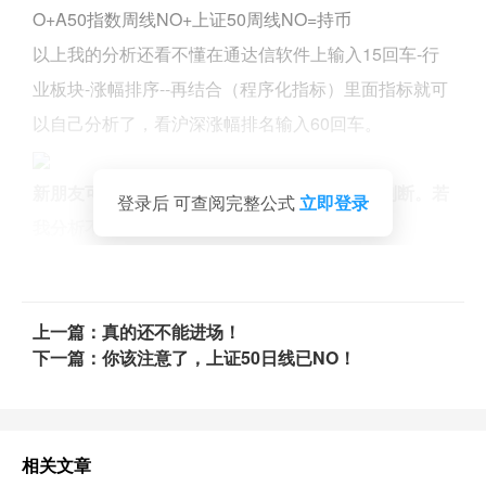
O+A50指数周线NO+上证50周线NO=持币
以上我的分析还看不懂在通达信软件上输入15回车-行
业板块-涨幅排序--再结合（程序化指标）里面指标就可
以自己分析了，看沪深涨幅排名输入60回车。
新朋友可以点击左下角阅读原文，查看之前的判断。若
登录后 可查阅完整公式
立即登录
我分析不到位，可取关。
上一篇：真的还不能进场！
下一篇：你该注意了，上证50日线已NO！
相关文章