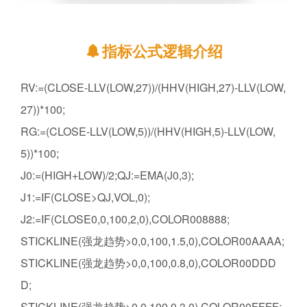
指标公式逻辑介绍
RV:=(CLOSE-LLV(LOW,27))/(HHV(HIGH,27)-LLV(LOW,
27))*100;
RG:=(CLOSE-LLV(LOW,5))/(HHV(HIGH,5)-LLV(LOW,
5))*100;
J0:=(HIGH+LOW)/2;QJ:=EMA(J0,3);
J1:=IF(CLOSE>QJ,VOL,0);
J2:=IF(CLOSE
0,0,100,2,0),COLOR008888;
STICKLINE(强龙趋势>0,0,100,1.5,0),COLOR00AAAA;
STICKLINE(强龙趋势>0,0,100,0.8,0),COLOR00DDD
D;
STICKLINE(强龙趋势>0,0,100,0.3,0),COLOR00FFFF;