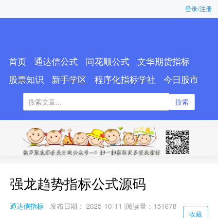
登录/注册
首页
通达信公式
同花顺公式
文华期货指标
股票知识
新手学区
程序化指标学社
今日股市
搜索
强龙趋势指标公式源码
通达信指标
发布日期： 2025-10-11 |
阅读量：151678
收藏