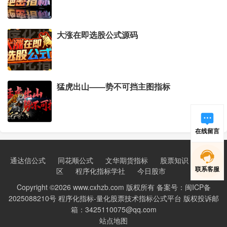
大涨在即选股公式源码
猛虎出山——势不可挡主图指标
在线留言
通达信公式
同花顺公式
文华期货指标
股票知识
新手学
联系客服
区
程序化指标学社
今日股市
Copyright ©2026 www.cxhzb.com 版权所有 备案号：闽ICP备
2025088210号 程序化指标-量化股票技术指标公式平台 版权投诉邮
箱：3425110075@qq.com
站点地图