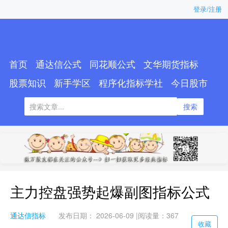
登录/注册
首页
通达信公式
同花顺公式
文华期货指标
股票知识
新手学区
程序化指标学社
今日股市
搜索
主力控盘强势起爆副图指标公式
通达信指标
发布日期： 2026-06-09 |
阅读量：367
收藏