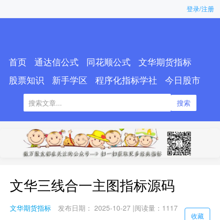
登录/注册
首页
通达信公式
同花顺公式
文华期货指标
股票知识
新手学区
程序化指标学社
今日股市
搜索
文华三线合一主图指标源码
文华期货指标
发布日期： 2025-10-27 |
阅读量：1117
收藏