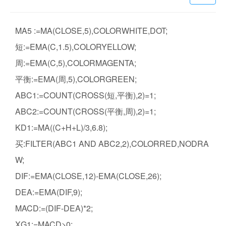
MA5 :=MA(CLOSE,5),COLORWHITE,DOT;
短:=EMA(C,1.5),COLORYELLOW;
周:=EMA(C,5),COLORMAGENTA;
平衡:=EMA(周,5),COLORGREEN;
ABC1:=COUNT(CROSS(短,平衡),2)=1;
ABC2:=COUNT(CROSS(平衡,周),2)=1;
KD1:=MA((C+H+L)/3,6.8);
买:FILTER(ABC1 AND ABC2,2),COLORRED,NODRA
W;
DIF:=EMA(CLOSE,12)-EMA(CLOSE,26);
DEA:=EMA(DIF,9);
MACD:=(DIF-DEA)*2;
XG1:=MACD>0;