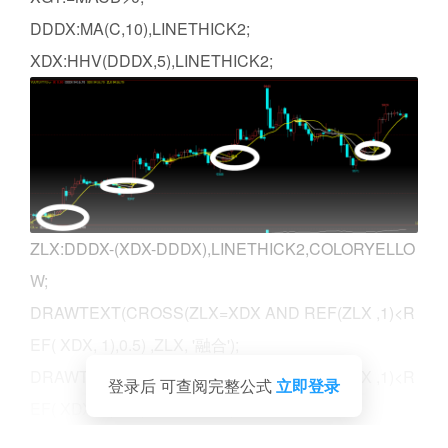
DDDX:MA(C,10),LINETHICK2;
XDX:HHV(DDDX,5),LINETHICK2;
ZLX:DDDX-(XDX-DDDX),LINETHICK2,COLORYELLO
W;
DRAWTEXT(CROSS(ZLX=XDX AND REF(ZLX ,1)<R
EF( XDX, 1),0.5) ,ZLX, '融合');
DRAWTEXT(CROSS(ZLX<XDX AND REF(ZLX ,1)<R
登录后 可查阅完整公式
立即登录
EF( XDX, 1),0.5) ,ZLX, '分化');