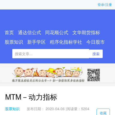
登录/注册
首页
通达信公式
同花顺公式
文华期货指标
股票知识
新手学区
程序化指标学社
今日股市
搜索
MTM－动力指标
股票知识
发布日期： 2020-04-06 |
阅读量：5204
收藏